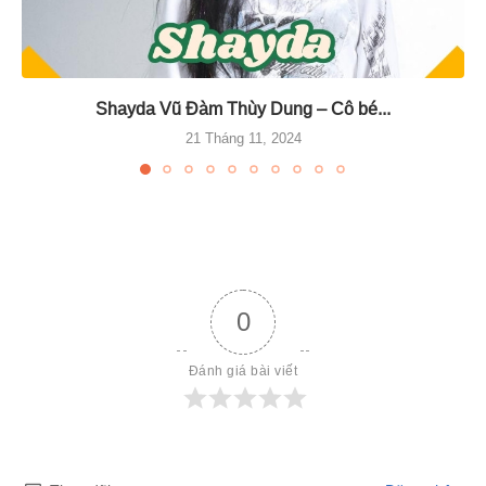
Shayda Vũ Đàm Thùy Dung – Cô bé...
21 Tháng 11, 2024
0
Đánh giá bài viết