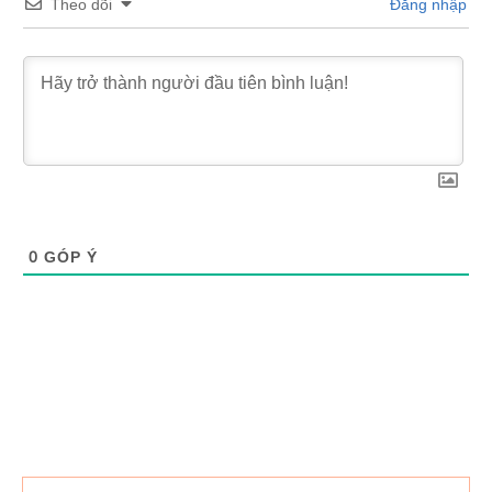
Theo dõi
Đăng nhập
0
GÓP Ý