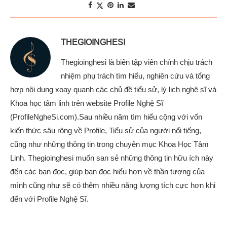
THEGIOINGHESI
Thegioinghesi là biên tập viên chính chịu trách
nhiệm phụ trách tìm hiểu, nghiên cứu và tổng
hợp nội dung xoay quanh các chủ đề tiểu sử, lý lịch nghệ sĩ và
Khoa học tâm linh trên website Profile Nghệ Sĩ
(ProfileNgheSi.com).Sau nhiều năm tìm hiểu cộng với vốn
kiến thức sâu rộng về Profile, Tiểu sử của người nổi tiếng,
cũng như những thông tin trong chuyên mục Khoa Học Tâm
Linh. Thegioinghesi muốn san sẻ những thông tin hữu ích này
đến các bạn đọc, giúp bạn đọc hiểu hơn về thần tượng của
mình cũng như sẽ có thêm nhiều năng lượng tích cực hơn khi
đến với Profile Nghệ Sĩ.