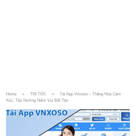
Home
»
TIN TỨC
»
Tải App Vnxoso – Thăng Hoa Cảm
Xúc, Tận Hưởng Niềm Vui Bất Tận