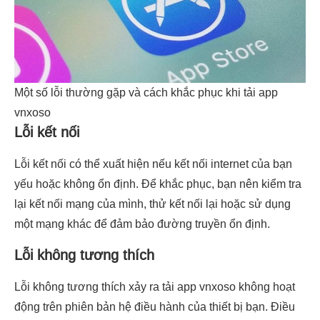
Một số lỗi thường gặp và cách khắc phục khi tải app
vnxoso
Lỗi kết nối
Lỗi kết nối có thể xuất hiện nếu kết nối internet của bạn
yếu hoặc không ổn định. Để khắc phục, bạn nên kiểm tra
lại kết nối mạng của mình, thử kết nối lại hoặc sử dụng
một mạng khác để đảm bảo đường truyền ổn định.
Lỗi không tương thích
Lỗi không tương thích xảy ra tải app vnxoso không hoạt
động trên phiên bản hệ điều hành của thiết bị bạn. Điều