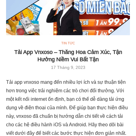
TIN TỨC
Tải App Vnxoso – Thăng Hoa Cảm Xúc, Tận
Hưởng Niềm Vui Bất Tận
17 Tháng 9, 2023
Tải app vnxoso mang đến nhiều lợi ích và sự thuận tiện
hơn trong việc trải nghiệm các trò chơi đổi thưởng. Với
một kết nối internet ổn định, bạn có thể dễ dàng tải ứng
dụng về điện thoại của mình. Để giúp bạn thực hiện điều
này, vnxoso đã chuẩn bị hướng dẫn chi tiết về cách tải
cho các hệ điều hành iOS và Android. Hãy theo dõi bài
viết dưới đây để biết các bước thực hiện đơn giản nhất.