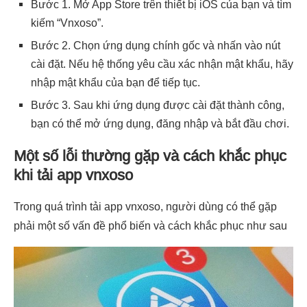
Bước 1. Mở App Store trên thiết bị iOS của bạn và tìm
kiếm “Vnxoso”.
Bước 2. Chọn ứng dụng chính gốc và nhấn vào nút
cài đặt. Nếu hệ thống yêu cầu xác nhận mật khẩu, hãy
nhập mật khẩu của bạn để tiếp tục.
Bước 3. Sau khi ứng dụng được cài đặt thành công,
bạn có thể mở ứng dụng, đăng nhập và bắt đầu chơi.
Một số lỗi thường gặp và cách khắc phục
khi tải app vnxoso
Trong quá trình tải app vnxoso, người dùng có thể gặp
phải một số vấn đề phổ biến và cách khắc phục như sau