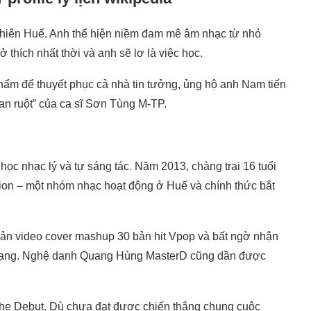
 Thiên Huế. Anh thể hiện niềm đam mê âm nhạc từ nhỏ
ở thích nhất thời và anh sẽ lơ là việc học.
hẩm để thuyết phục cả nhà tin tưởng, ủng hộ anh Nam tiến
fan ruột” của ca sĩ Sơn Tùng M-TP.
 học nhạc lý và tự sáng tác. Năm 2013, chàng trai 16 tuổi
n – một nhóm nhạc hoạt động ở Huế và chính thức bắt
n video cover mashup 30 bản hit Vpop và bất ngờ nhận
g mạng. Nghệ danh Quang Hùng MasterD cũng dần được
The Debut. Dù chưa đạt được chiến thắng chung cuộc