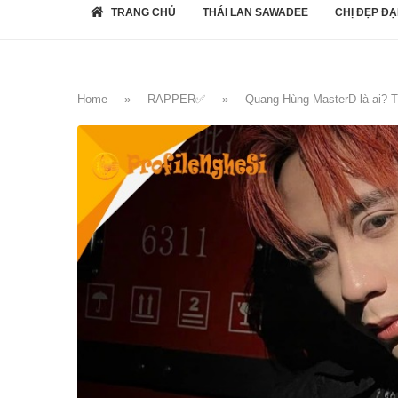
TRANG CHỦ
THÁI LAN SAWADEE
CHỊ ĐẸP ĐẠ
Home
»
RAPPER✅
»
Quang Hùng MasterD là ai? Ti