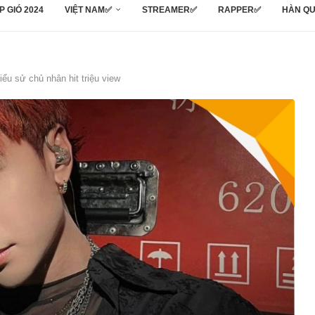
P GIÓ 2024
VIỆT NAM✅
STREAMER✅
RAPPER✅
HÀN Q
ểu sử chủ nhân hit triệu view