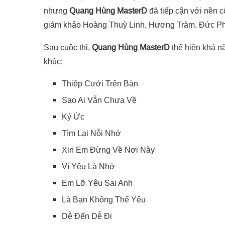
nhưng
Quang Hùng MasterD
đã tiếp cận với nền 
giám khảo Hoàng Thuỳ Linh, Hương Tràm, Đức Ph
Sau cuộc thi,
Quang Hùng MasterD
thể hiện khả nă
khúc:
Thiệp Cưới Trên Bàn
Sao Ai Vẫn Chưa Về
Ký Ức
Tìm Lại Nỗi Nhớ
Xin Em Đừng Về Nơi Này
Vì Yêu Là Nhớ
Em Lỡ Yêu Sai Anh
Là Bạn Không Thể Yêu
Dễ Đến Dễ Đi