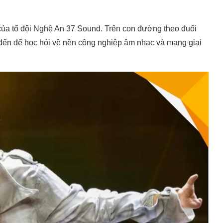
của tổ đội Nghệ An 37 Sound. Trên con đường theo đuổi
đến để học hỏi về nền công nghiệp âm nhạc và mang giai