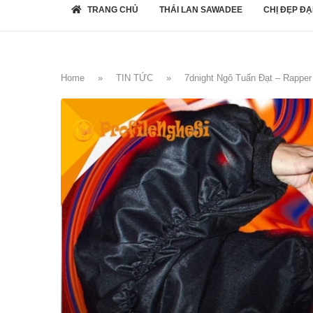
TRANG CHỦ
THÁI LAN SAWADEE
CHỊ ĐẸP ĐẠ
Home
»
TIN TỨC
»
7dnight Ngô Tuấn Đạt – Rapper