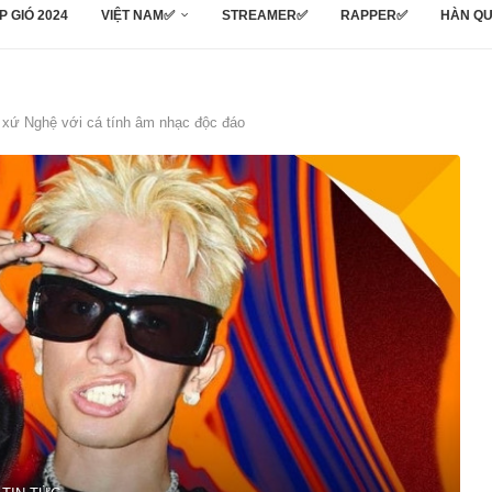
P GIÓ 2024
VIỆT NAM✅
STREAMER✅
RAPPER✅
HÀN Q
 xứ Nghệ với cá tính âm nhạc độc đáo