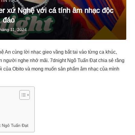
TIN TỨC
er xứ Nghệ với cá tính âm nhạc độc
đáo
háng 11, 2024
 An cùng lời nhạc gieo vầng bắt tai vào từng ca khúc,
n người nghe nhớ mãi. 7dnight Ngô Tuấn Đạt chia sẻ rằng
Đổi của Obito và mong muốn sản phẩm âm nhạc của mình
ht Ngô Tuấn Đạt