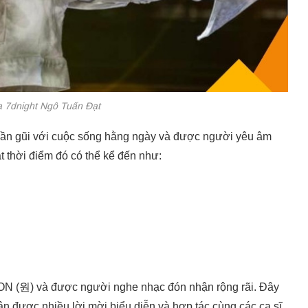
a 7dnight Ngô Tuấn Đạt
ần gũi với cuộc sống hằng ngày và được người yêu âm
t thời điểm đó có thể kể đến như:
ON (원) và được người nghe nhạc đón nhận rộng rãi. Đây
n được nhiều lời mời biểu diễn và hợp tác cùng các ca sĩ,