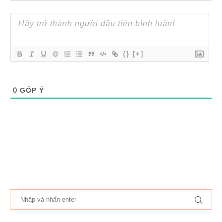
{}
[+]
0
GÓP Ý