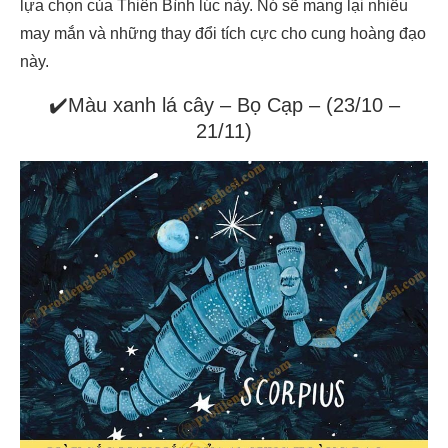
lựa chọn của Thiên Bình lúc này. Nó sẽ mang lại nhiều
may mắn và những thay đổi tích cực cho cung hoàng đạo
này.
✔️Màu xanh lá cây – Bọ Cạp – (23/10 –
21/11)