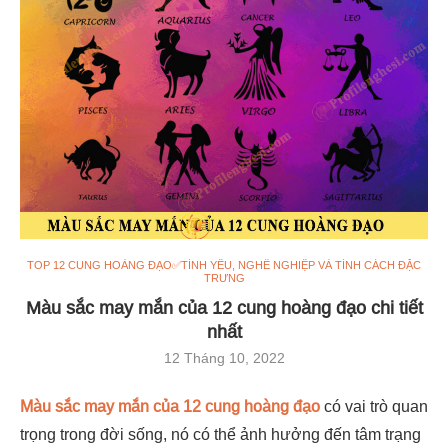
TOP 12 CUNG HOÀNG ĐẠO✅TÌNH YÊU, NGHỀ NGHIỆP VÀ TÍNH CÁCH ĐẶC
TRƯNG
Màu sắc may mắn của 12 cung hoàng đạo chi tiết
nhất
12 Tháng 10, 2022
Màu sắc may mắn của 12 cung hoàng đạo
có vai trò quan
trọng trong
đời sống, nó có thể ảnh hưởng đến tâm trạng