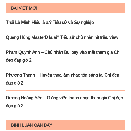
BÀI VIẾT MỚI
Thái Lê Minh Hiếu là ai? Tiểu sử và Sự nghiệp
Quang Hùng MasterD là ai? Tiểu sử chủ nhân hit triệu view
Phạm Quỳnh Anh – Chủ nhân Bụi bay vào mắt tham gia Chị
đẹp đạp gió 2
Phương Thanh – Huyền thoại âm nhạc tỏa sáng tại Chị đẹp
đạp gió 2
Dương Hoàng Yến – Giảng viên thanh nhạc tham gia Chị đẹp
đạp gió 2
BÌNH LUẬN GẦN ĐÂY