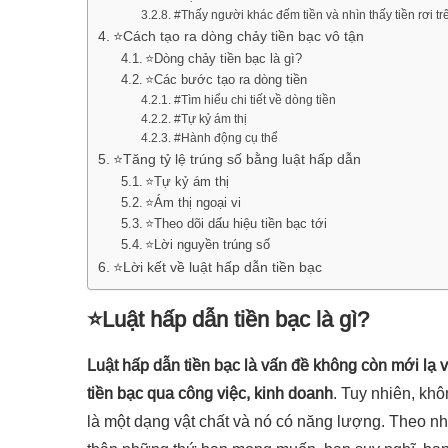
#Thấy người khác đếm tiền và nhìn thấy tiền rơi t
⭐Cách tạo ra dòng chảy tiền bạc vô tận
⭐Dòng chảy tiền bạc là gì?
⭐Các bước tạo ra dòng tiền
#Tìm hiểu chi tiết về dòng tiền
#Tự kỷ ám thị
#Hành động cụ thể
⭐Tăng tỷ lệ trúng số bằng luật hấp dẫn
⭐Tự kỷ ám thị
⭐Ám thị ngoại vi
⭐Theo dõi dấu hiệu tiền bạc tới
⭐Lời nguyền trúng số
⭐Lời kết về luật hấp dẫn tiền bạc
⭐Luật hấp dẫn tiền bạc là gì?
Luật hấp dẫn tiền bạc là vấn đề không còn mới lạ v
tiền bạc qua công việc, kinh doanh
. Tuy nhiên, khô
là một dạng vật chất và nó có năng lượng. Theo nh