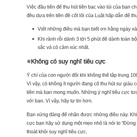
Việc đầu tiên để thu hút tiền bạc vào túi của bạn c
đều dựa trên tiền đề cốt lõi của Luật hấp dẫn để th
Viết những điều mà bạn biết ơn hằng ngày và
Khi rảnh rỗi dành 3 tới 5 phút để dành toàn b
sắc và có cảm xúc nhất.
⭐Không có suy nghĩ tiêu cực
Ý chí của con người đôi khi không thể tập trung 1
Vì vậy, có không ít người đang cố thu hút sự giàu 
tiền mà bạn mong muốn. Những ý nghĩ tiêu cực tươn
với bạn. Vì vậy, hãy tự tin hơn.
Bạn xứng đáng để nhận được những điều này. Khi b
cực bạn hãy sử dụng một mẹo nhỏ là nói to “Đừng
thoát khỏi suy nghĩ tiêu cực.