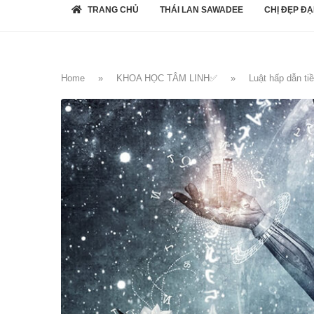
TRANG CHỦ
THÁI LAN SAWADEE
CHỊ ĐẸP ĐẠ
Home
»
KHOA HỌC TÂM LINH✅
»
Luật hấp dẫn ti