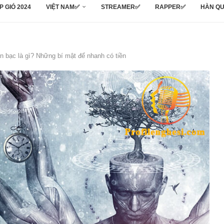
P GIÓ 2024
VIỆT NAM✅
STREAMER✅
RAPPER✅
HÀN Q
ền bạc là gì? Những bí mật để nhanh có tiền