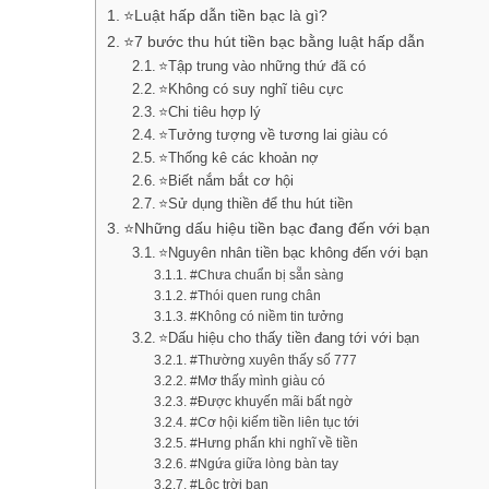
⭐Luật hấp dẫn tiền bạc là gì?
⭐7 bước thu hút tiền bạc bằng luật hấp dẫn
⭐Tập trung vào những thứ đã có
⭐Không có suy nghĩ tiêu cực
⭐Chi tiêu hợp lý
⭐Tưởng tượng về tương lai giàu có
⭐Thống kê các khoản nợ
⭐Biết nắm bắt cơ hội
⭐Sử dụng thiền để thu hút tiền
⭐Những dấu hiệu tiền bạc đang đến với bạn
⭐Nguyên nhân tiền bạc không đến với bạn
#Chưa chuẩn bị sẵn sàng
#Thói quen rung chân
#Không có niềm tin tưởng
⭐Dấu hiệu cho thấy tiền đang tới với bạn
#Thường xuyên thấy số 777
#Mơ thấy mình giàu có
#Được khuyến mãi bất ngờ
#Cơ hội kiếm tiền liên tục tới
#Hưng phấn khi nghĩ về tiền
#Ngứa giữa lòng bàn tay
#Lộc trời ban