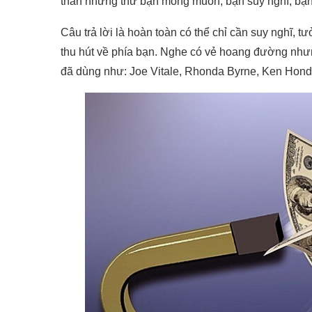
thân những thứ bạn mong muốn, bạn suy nghĩ, bạn 
Câu trả lời là hoàn toàn có thể chỉ cần suy nghĩ, t
thu hút về phía bạn. Nghe có vẻ hoang đường nhưn
đã dùng như: Joe Vitale, Rhonda Byrne, Ken Hon