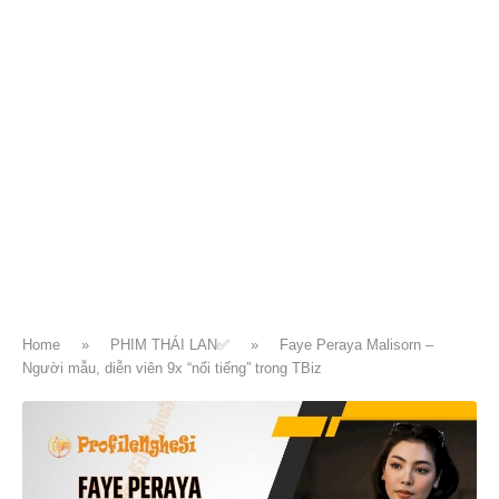
Home
»
PHIM THÁI LAN✅
»
Faye Peraya Malisorn –
Người mẫu, diễn viên 9x “nổi tiếng” trong TBiz