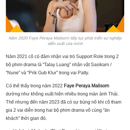
Năm 2020 Faye Peraya Malisorn tiếp tục phát triển sự nghiệp
diễn xuất của mình
Năm 2021 cô có đảm nhận vai trò
Support Role trong 2
bộ phim drama là “Talay Luang
” nhân vật
Sasikarn /
“Nune” và “Prik Gub Klur
” trong vai
Patty.
Có thể thấy trong năm 2022
Faye Peraya Malisorn
dường như không xuất hiện nhiều trong màn ảnh Thái.
Thế nhưng đến năm 2023 đã có sự bùng nổ khi cô tham
gia 2 vai diễn trong hai bộ phim drama vô cùng “ăn
khách” thời gian đó.