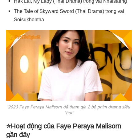
Hak Lai, My Lady
(Thai Drama) trong vai
Khaisaeng
The Tale of Skyward Sword
(Thai Drama) trong vai
Soisukhontha
2023 Faye Peraya Malisorn đã tham gia 2 bộ phim drama siêu
“hot”
⭐Hoạt động của Faye Peraya Malisorn
gần đây