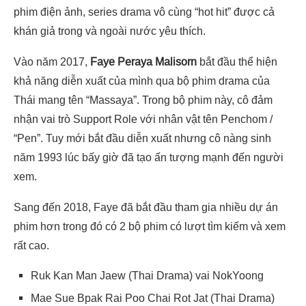
phim điện ảnh, series drama vô cùng “hot hit” được cả
khán giả trong và ngoài nước yêu thích.
Vào năm 2017,
Faye Peraya Malisorn
bắt đầu thể hiện
khả năng diễn xuất của mình qua bộ phim drama của
Thái mang tên “
Massaya
”. Trong bộ phim này, cô đảm
nhận vai trò
Support Role với nhân vật tên Penchom /
“Pen”. Tuy mới bắt đầu diễn xuất nhưng cô nàng sinh
năm 1993 lúc bấy giờ đã tạo ấn tượng mạnh đến người
xem.
Sang đến 2018, Faye đã bắt đầu tham gia nhiều dự án
phim hơn trong đó có 2 bộ phim có lượt tìm kiếm và xem
rất cao.
Ruk Kan Man Jaew
(Thai Drama) vai
NokYoong
Mae Sue Bpak Rai Poo Chai Rot Jat
(Thai Drama)