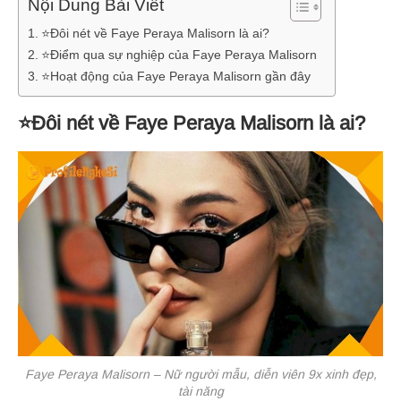
Nội Dung Bài Viết
⭐Đôi nét về Faye Peraya Malisorn là ai?
⭐Điểm qua sự nghiệp của Faye Peraya Malisorn
⭐Hoạt động của Faye Peraya Malisorn gần đây
⭐Đôi nét về Faye Peraya Malisorn là ai?
Faye Peraya Malisorn – Nữ người mẫu, diễn viên 9x xinh đẹp,
tài năng