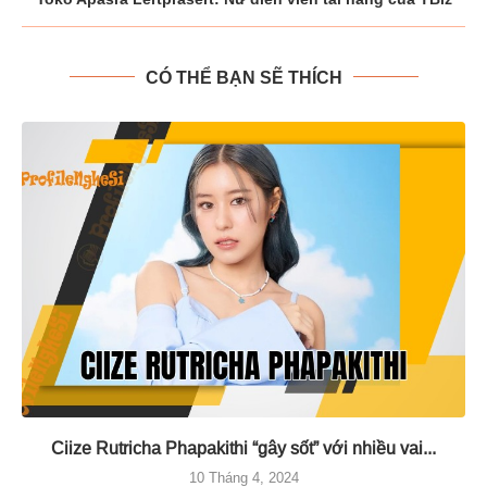
CÓ THỂ BẠN SẼ THÍCH
Ciize Rutricha Phapakithi “gây sốt” với nhiều vai...
10 Tháng 4, 2024