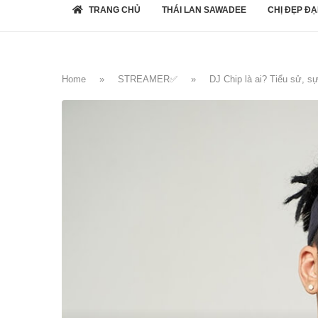
TRANG CHỦ
THÁI LAN SAWADEE
CHỊ ĐẸP ĐẠ
Home
»
STREAMER✅
»
DJ Chip là ai? Tiểu sử, s