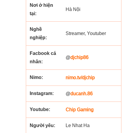
Nơi ở hiện
Hà Nội
tại:
Nghề
Streamer, Youtuber
nghiệp:
Facbook cá
djchip86
@
nhân:
Nimo:
nimo.tv/djchip
Instagram:
ducanh.86
@
Youtube:
Chip Gaming
Người yêu:
Le Nhat Ha