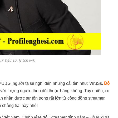
? Tiểu sử, lý lịch wiki
UBG, người ta sẽ nghĩ đến những cái tên như: ViruSs,
Độ
 với lượng người theo dõi thuộc hàng khủng.
Tuy nhiên, có
 nhận được sự tôn trọng rất lớn từ cộng đồng streamer.
 chàng trai này nhé!
G Việt Nam. Chính vì lẽ đó, Streamer đình đám – Độ Mixi đã