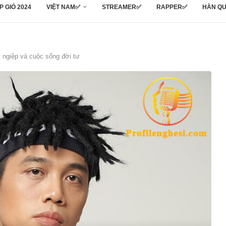
P GIÓ 2024
VIỆT NAM✅
STREAMER✅
RAPPER✅
HÀN Q
ự ngiệp và cuộc sống đời tư