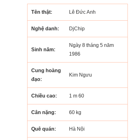
Tên thật:
Lê Đức Anh
Nghệ danh:
DjChip
Ngày 8 tháng 5 năm
Sinh năm:
1986
Cung hoàng
Kim Ngưu
đạo:
Chiều cao:
1 m 60
Cân nặng:
60 kg
Quê quán:
Hà Nội