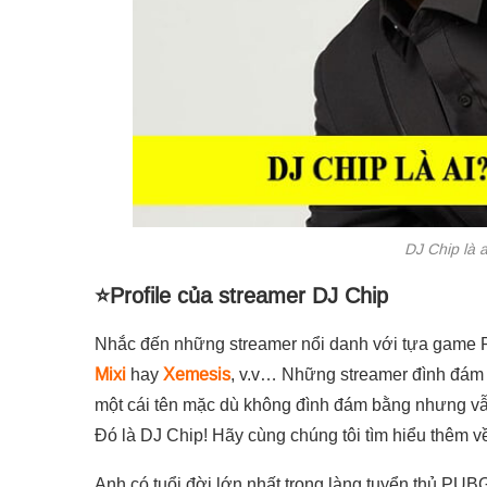
DJ Chip là ai
⭐Profile của streamer DJ Chip
Nhắc đến những streamer nổi danh với tựa game P
Mixi
hay
Xemesis
, v.v… Những streamer đình đám
một cái tên mặc dù không đình đám bằng nhưng vẫn
Đó là DJ Chip! Hãy cùng chúng tôi tìm hiểu thêm về
Anh có tuổi đời lớn nhất trong làng tuyển thủ PUB