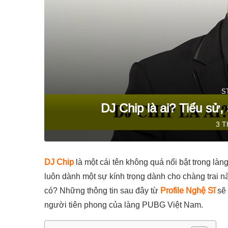
S
DJ Chip là ai? Tiểu sử,
3 T
DJ Chip
là một cái tên không quá nổi bật trong l
luôn dành một sự kính trọng dành cho chàng trai 
có? Những thông tin sau đây từ
Profile Nghệ Sĩ
sẽ 
người tiên phong của làng PUBG Việt Nam.