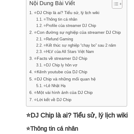
Nội Dung Bài Viết
⭐DJ Chip là ai? Tiểu sử, lý lịch wiki
⭐Thông tin cá nhân
⭐Profile của streamer DJ Chip
⭐Con đường sự nghiệp của streamer DJ Chip
⭐Refund Gaming
⭐Kết thúc sự nghiệp “chạy bo” sau 2 năm
⭐HLV của All Stars Việt Nam
⭐Facts về streamer DJ Chip
⭐DJ Chip ly hôn vợ
⭐Kênh youtube của DJ Chip
⭐DJ Chip và những mối quan hệ
⭐Lê Nhật Hạ
⭐Một vài hình ảnh của DJ Chip
⭐Lời kết về DJ Chip
⭐DJ Chip là ai? Tiểu sử, lý lịch wiki
⭐Thông tin cá nhân