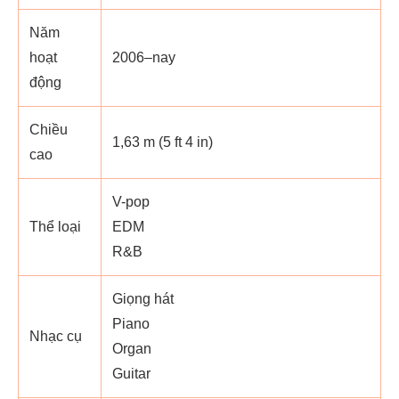
Năm
hoạt
2006–nay
động
Chiều
1,63 m (5 ft 4 in)
cao
V-pop
Thể loại
EDM
R&B
Giọng hát
Piano
Nhạc cụ
Organ
Guitar