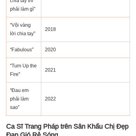
chia tay thì
phải làm gì”
“Vội vàng
2018
lời chia tay”
“Fabulous”
2020
“Turn Up the
2021
Fire”
“Đau em
phải làm
2022
sao”
Ca Sĩ Trang Pháp trên Sân Khấu Chị Đẹp
Đạp Gió Rẻ Sóng