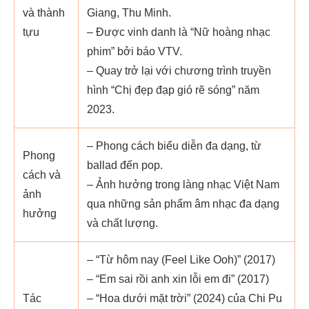
và thành
Giang, Thu Minh.
tựu
– Được vinh danh là “Nữ hoàng nhạc
phim” bởi báo VTV.
– Quay trở lại với chương trình truyền
hình “Chị đẹp đạp gió rẽ sóng” năm
2023.
– Phong cách biểu diễn đa dạng, từ
Phong
ballad đến pop.
cách và
– Ảnh hưởng trong làng nhạc Việt Nam
ảnh
qua những sản phẩm âm nhạc đa dạng
hưởng
và chất lượng.
– “Từ hôm nay (Feel Like Ooh)” (2017)
– “Em sai rồi anh xin lỗi em đi” (2017)
Tác
– “Hoa dưới mặt trời” (2024) của Chi Pu