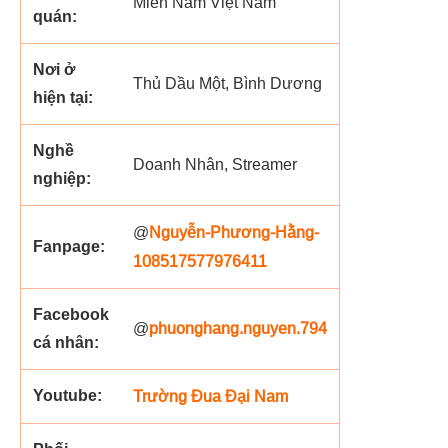
Miền Nam Việt Nam
quán:
Nơi ở
Thủ Dầu Một, Bình Dương
hiện tại:
Nghề
Doanh Nhân, Streamer
nghiệp:
Nguyễn-Phương-Hằng-
@
Fanpage:
108517577976411
Facebook
phuonghang.nguyen.794
@
cá nhân:
Youtube:
Trường Đua Đại Nam