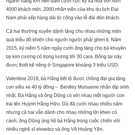
ngành hàng lớn nên đám cưới cực kỳ xa hoa với hơn
4000 khách mời. 2000 nhân viên của khu du lịch Đại
Nam phải xếp hàng dài từ cổng vào lễ đài đón khách.
Cả hai thường xuyên dành tặng cho nhau những món
quà triệu đô khiến cho người người phải ghen tị. Năm
2015, kỷ niệm 5 năm ngày cưới ông tặng cho bà khuyên
tai kim cương có trọng lượng tới 30 cara. Bông tai này
được thiết kế riêng ở Singapore khoảng 3 triệu USD.
Valentine 2019, bà Hằng tiết lộ được chồng đại gia tặng
con siêu xe 40 tỷ đồng – Bentley Mulsanne nhân dịp sinh
nhật. Bà Hằng và ông Dũng có với nhau một người con
trai tên Huỳnh Hằng Hữu. Dù đã cưới nhau nhiều năm
nhưng cả hai vẫn dành cho nhau những lời khen có
cánh, ông Dũng ủng hộ bà Hằng trong cuộc chiến với
nhiều nghệ sĩ showbiz và ông Võ Hoàng Yên.