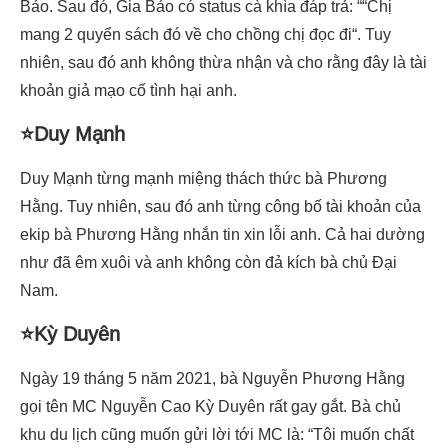
Bảo. Sau đó, Gia Bảo có status cà khìa đáp trả: ““Chị
mang 2 quyển sách đó về cho chồng chị đọc đi“. Tuy
nhiên, sau đó anh không thừa nhận và cho rằng đây là tài
khoản giả mạo cố tình hại anh.
⭐Duy Mạnh
Duy Mạnh từng mạnh miệng thách thức bà Phương
Hằng. Tuy nhiên, sau đó anh từng công bố tài khoản của
ekip bà Phương Hằng nhắn tin xin lỗi anh. Cả hai dường
như đã êm xuôi và anh không còn đả kích bà chủ Đại
Nam.
⭐Kỳ Duyên
Ngày 19 tháng 5 năm 2021, bà Nguyễn Phương Hằng
gọi tên MC Nguyễn Cao Kỳ Duyên rất gay gắt. Bà chủ
khu du lịch cũng muốn gửi lời tới MC là: “Tôi muốn chất