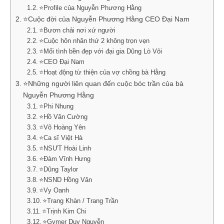
⭐Profile của Nguyễn Phương Hằng
⭐Cuộc đời của Nguyễn Phương Hằng CEO Đại Nam
⭐Bươn chải nơi xứ người
⭐Cuộc hôn nhân thứ 2 không trọn vẹn
⭐Mối tình bền đẹp với đại gia Dũng Lò Vôi
⭐CEO Đại Nam
⭐Hoạt động từ thiện của vợ chồng bà Hằng
⭐Những người liên quan đến cuộc bóc trần của bà
Nguyễn Phương Hằng
⭐Phi Nhung
⭐Hồ Văn Cường
⭐Võ Hoàng Yên
⭐Ca sĩ Việt Hà
⭐NSƯT Hoài Linh
⭐Đàm Vĩnh Hưng
⭐Dũng Taylor
⭐NSND Hồng Vân
⭐Vy Oanh
⭐Trang Khàn / Trang Trần
⭐Trịnh Kim Chi
⭐Gymer Duy Nguyễn