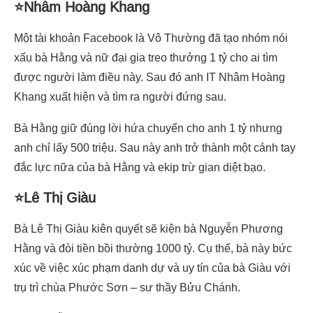
⭐Nhâm Hoàng Khang
Một tài khoản Facebook là Vô Thường đã tạo nhóm nói
xấu bà Hằng và nữ đại gia treo thưởng 1 tỷ cho ai tìm
được người làm điều này. Sau đó anh IT Nhâm Hoàng
Khang xuất hiện và tìm ra người đứng sau.
Bà Hằng giữ đúng lời hứa chuyển cho anh 1 tỷ nhưng
anh chỉ lấy 500 triệu. Sau này anh trở thành một cánh tay
đắc lực nữa của bà Hằng và ekip trừ gian diệt bạo.
⭐Lê Thị Giàu
Bà Lê Thị Giàu kiên quyết sẽ kiện bà Nguyễn Phương
Hằng và đòi tiền bồi thường 1000 tỷ. Cụ thể, bà này bức
xúc về việc xúc phạm danh dự và uy tín của bà Giàu với
trụ trì chùa Phước Sơn – sư thầy Bửu Chánh.