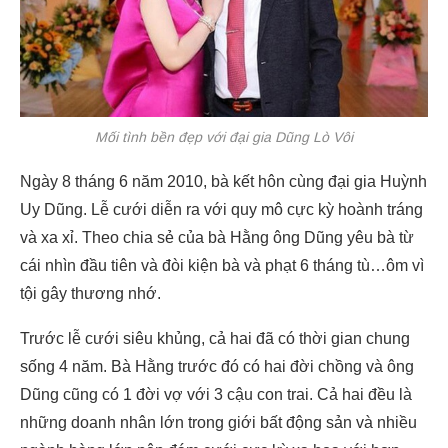
Mối tình bền đẹp với đại gia Dũng Lò Vôi
Ngày 8 tháng 6 năm 2010, bà kết hôn cùng đại gia Huỳnh
Uy Dũng. Lễ cưới diễn ra với quy mô cực kỳ hoành tráng
và xa xỉ. Theo chia sẻ của bà Hằng ông Dũng yêu bà từ
cái nhìn đầu tiên và đòi kiện bà và phạt 6 tháng tù…ôm vì
tội gây thương nhớ.
Trước lễ cưới siêu khủng, cả hai đã có thời gian chung
sống 4 năm. Bà Hằng trước đó có hai đời chồng và ông
Dũng cũng có 1 đời vợ với 3 cậu con trai. Cả hai đều là
những doanh nhân lớn trong giới bất động sản và nhiều