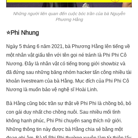
Những người liên quan đến cuộc bóc trần của bà Nguyễn
Phương Hằng
⭐Phi Nhung
Ngày 5 tháng 6 năm 2021, bà Phương Hằng lên tiếng về
một nhân vật giấu tên với tên gọi né tránh là Phi Phi Cô
Nương. Đây là nhân vật có tiếng trong giới showbiz và
đã đứng sau những băng nhóm hacker tấn công nhiều tài
khoản livestream của bà Hằng. Mục đích của Phi Phi Cô
Nương là muốn bảo vệ nghệ sĩ Hoài Linh.
Bà Hằng cũng bóc trần sự thật về Phi Phi là chồng bỏ, bỏ
con gái duy nhất cho chồng nuôi. Sau nhiều mối tình
không hạnh phúc, Phi Phi chuyển sang thích nữ giới.
Những thông tin này được bà Hằng chia sẻ bằng một
đoạn ghi âm. Bà tố Phi Phi thường xuyên làm từ thiện lấy