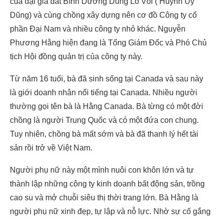
của đại gia đất Bình Dương Dũng Lò Vôi ( Huỳnh Uy
Dũng) và cùng chồng xây dựng nên cơ đồ Công ty cổ
phần Đại Nam và nhiều công ty nhỏ khác. Nguyễn
Phương Hằng hiện đang là Tổng Giám Đốc và Phó Chủ
tịch Hội đồng quản trị của công ty này.
Từ năm 16 tuổi, bà đã sinh sống tại Canada và sau này
là giới doanh nhân nổi tiếng tại Canada. Nhiều người
thường gọi tên bà là Hằng Canada. Bà từng có một đời
chồng là người Trung Quốc và có một đứa con chung.
Tuy nhiên, chồng bà mất sớm và bà đã thanh lý hết tài
sản rồi trở về Việt Nam.
Người phụ nữ này một mình nuôi con khôn lớn và tự
thành lập những công ty kinh doanh bất động sản, trồng
cao su và mở chuỗi siêu thị thời trang lớn. Bà Hằng là
người phụ nữ xinh đẹp, tự lập và nỗ lực. Nhờ sự cố gắng