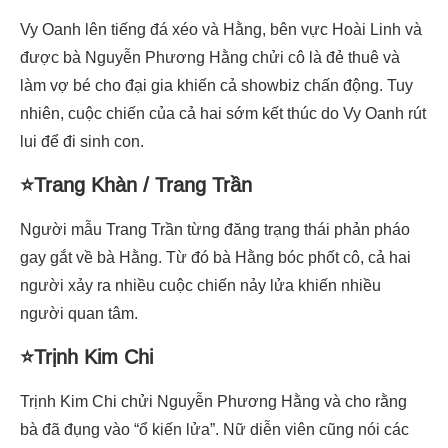
Vy Oanh lên tiếng đá xéo và Hằng, bên vực Hoài Linh và
được bà Nguyễn Phương Hằng chửi cô là đẻ thuê và
làm vợ bé cho đại gia khiến cả showbiz chấn động. Tuy
nhiên, cuộc chiến của cả hai sớm kết thúc do Vy Oanh rút
lui để đi sinh con.
⭐Trang Khàn / Trang Trần
Người mẫu Trang Trần từng đăng trạng thái phản pháo
gay gắt về bà Hằng. Từ đó bà Hằng bóc phốt cô, cả hai
người xảy ra nhiều cuộc chiến nảy lửa khiến nhiều
người quan tâm.
⭐Trịnh Kim Chi
Trịnh Kim Chi chửi Nguyễn Phương Hằng và cho rằng
bà đã đụng vào “ổ kiến lửa”. Nữ diễn viên cũng nói các