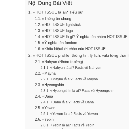
Nội Dung Bài Viết
⭐HOT ISSUE là ai? Tiểu sử
⭐Thông tin chung
⭐HOT ISSUE lightstick
⭐HOT ISSUE logo
⭐HOT ISSUE là gì? Ý nghĩa tên nhóm HOT ISSUE
⭐Ý nghĩa tên fandom
⭐Khẩu hiệu/Lời chào của HOT ISSUE
⭐HOT ISSUE profile: thông tin, lý lịch, wiki từng thàn
⭐Nahyun (Nhóm trưởng)
⭐Nahyun là ai? Facts về Nahyun
⭐Mayna
⭐Mayna là ai? Facts về Mayna
⭐Hyeongshin
⭐Hyeongshin là ai? Facts về Hyeongshin
⭐Dana
⭐Dana là ai? Facts về Dana
⭐Yewon
⭐Yewon là ai? Facts về Yewon
⭐Yebin
⭐Yebin là ai? Facts về Yebin