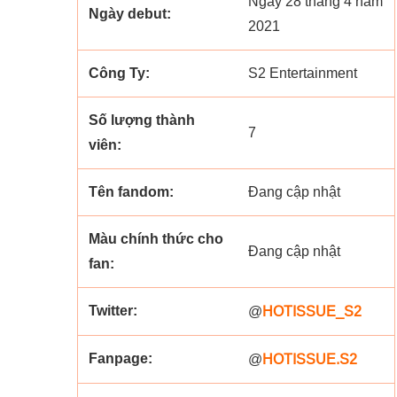
Ngày 28 tháng 4 năm
Ngày debut:
2021
Công Ty:
S2 Entertainment
Số lượng thành
7
viên:
Tên fandom:
Đang cập nhật
Màu chính thức cho
Đang cập nhật
fan:
Twitter:
HOTISSUE_S2
@
Fanpage:
HOTISSUE.S2
@