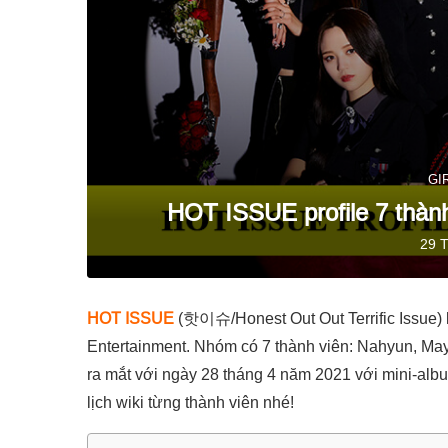
GI
HOT ISSUE profile 7 thành
29 
HOT ISSUE
(핫이슈/Honest Out Out Terrific Issue)
Entertainment. Nhóm có 7 thành viên: Nahyun, M
ra mắt với ngày 28 tháng 4 năm 2021 với mini-al
lịch wiki từng thành viên nhé!