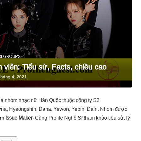
RLGROUPS✅
 viên: Tiểu sử, Facts, chiều cao
Tháng 4, 2021
 là nhóm nhạc nữ Hàn Quốc thuộc công ty S2
ayna, Hyeongshin, Dana, Yewon, Yebin, Dain. Nhóm được
bum
Issue Maker
. Cùng Profile Nghệ Sĩ tham khảo tiểu sử, lý