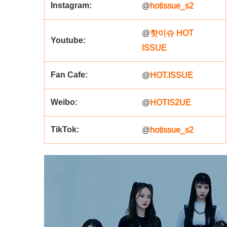
Instagram:
hotissue_s2
@
핫이슈 HOT
@
Youtube:
ISSUE
Fan Cafe:
HOT.ISSUE
@
Weibo:
HOTIS2UE
@
TikTok:
hotissue_s2
@