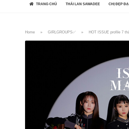
TRANG CHỦ
THÁI LAN SAWADEE
CHỊ ĐẸP ĐẠ
Home
»
GIRLGROUPS✅
»
HOT ISSUE profile 7 thà