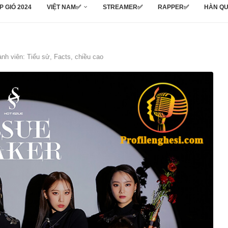
P GIÓ 2024
VIỆT NAM✅
STREAMER✅
RAPPER✅
HÀN Q
nh viên: Tiểu sử, Facts, chiều cao