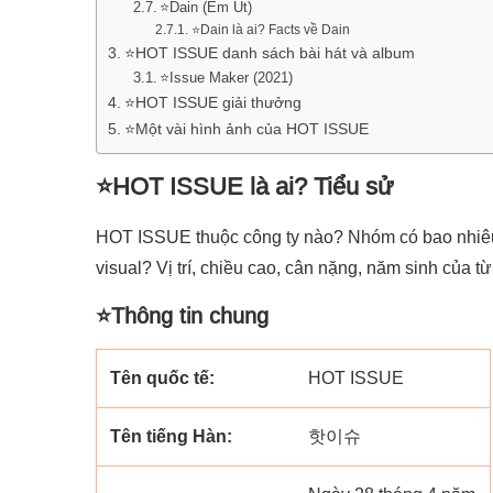
⭐Dain (Em Út)
⭐Dain là ai? Facts về Dain
⭐HOT ISSUE danh sách bài hát và album
⭐Issue Maker (2021)
⭐HOT ISSUE giải thưởng
⭐Một vài hình ảnh của HOT ISSUE
⭐HOT ISSUE là ai? Tiểu sử
HOT ISSUE thuộc công ty nào? Nhóm có bao nhiêu 
visual? Vị trí, chiều cao, cân nặng, năm sinh của t
⭐Thông tin chung
Tên quốc tế:
HOT ISSUE
Tên tiếng Hàn:
핫이슈