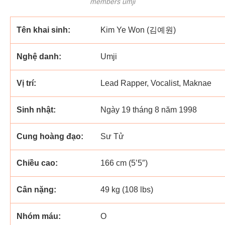
members umji
Tên khai sinh:
Kim Ye Won (김예원)
Nghệ danh:
Umji
Vị trí:
Lead Rapper, Vocalist, Maknae
Sinh nhật:
Ngày 19 tháng 8 năm 1998
Cung hoàng đạo:
Sư Tử
Chiều cao:
166 cm (5’5″)
Cân nặng:
49 kg (108 lbs)
Nhóm máu:
O