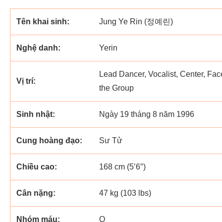
Tên khai sinh:
Jung Ye Rin (정예린)
Nghệ danh:
Yerin
Lead Dancer, Vocalist, Center, Fac
Vị trí:
the Group
Sinh nhật:
Ngày 19 tháng 8 năm 1996
Cung hoàng đạo:
Sư Tử
Chiều cao:
168 cm (5’6″)
Cân nặng:
47 kg (103 lbs)
Nhóm máu:
O