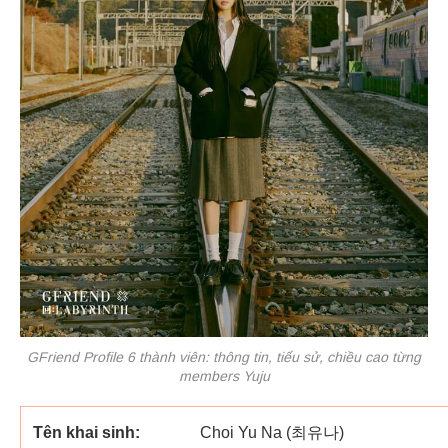
GFriend Profile 6 thành viên: thông tin, tiểu sử, chiều cao từng
members Yuju
Tên khai sinh:
Choi Yu Na (최유나)