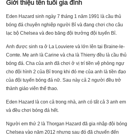
Giới thiệu tên tuổi gia đình
Eden Hazard sinh ngày 7 tháng 1 năm 1991 là cầu thủ
bóng đá chuyên nghiệp người Bỉ và đang chơi cho câu
lạc bộ Chelsea và đeo băng đội trưởng đội tuyển Bỉ.
Anh được sinh ra ở La Louviere và lớn lên tại Braine-le-
Comte. Mẹ anh là Carine và cha là Thierry đều là cầu thủ
bóng đá. Cha của anh đã chơi ở vị trí tiền vệ phòng ngự
cho đội hình 2 của Bỉ trong khi đó mẹ của anh là tiền đạo
của đội tuyển bóng đá nữ. Sau này cả 2 người đều trở
thành giáo viên thể thao.
Eden Hazard là con cả trong nhà, anh có tất cả 3 anh em
và đều chơi bóng đá hết.
Người em thứ 2 là Thorgan Hazard đã gia nhập đội bóng
Chelsea vào năm 2012 nhưng sau đó đã chuyển đến