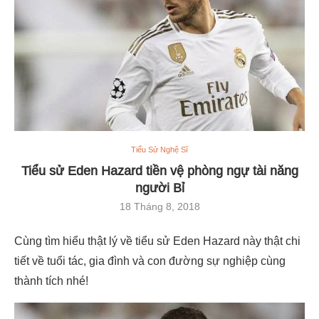
Tiểu Sử Nghệ Sĩ
Tiểu sử Eden Hazard tiền vệ phòng ngự tài năng
người Bỉ
18 Tháng 8, 2018
Cùng
tìm hiểu thật lý về tiểu sử Eden Hazard này thật chi
tiết về tuổi tác, gia đình và con đường sự nghiệp cùng
thành tích nhé!