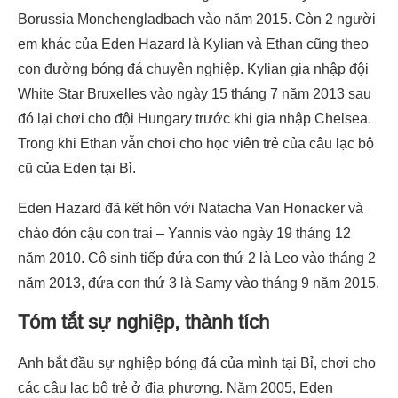
Borussia Monchengladbach vào năm 2015. Còn 2 người
em khác của Eden Hazard là Kylian và Ethan cũng theo
con đường bóng đá chuyên nghiệp. Kylian gia nhập đội
White Star Bruxelles vào ngày 15 tháng 7 năm 2013 sau
đó lại chơi cho đội Hungary trước khi gia nhập Chelsea.
Trong khi Ethan vẫn chơi cho học viên trẻ của câu lạc bộ
cũ của Eden tại Bỉ.
Eden Hazard đã kết hôn với Natacha Van Honacker và
chào đón cậu con trai – Yannis vào ngày 19 tháng 12
năm 2010. Cô sinh tiếp đứa con thứ 2 là Leo vào tháng 2
năm 2013, đứa con thứ 3 là Samy vào tháng 9 năm 2015.
Tóm tắt sự nghiệp, thành tích
Anh bắt đầu sự nghiệp bóng đá của mình tại Bỉ, chơi cho
các câu lạc bộ trẻ ở địa phương. Năm 2005, Eden