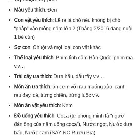
Màu yêu thích
: Đen
Con vật yêu thích
: Lẽ ra là chó nếu không bị chó
“phập” vào mông năm lớp 2 (Tháng 3/2016 đang nuôi
1 bé cún)
Sợ con
: Chuột và mọi loại con vật khác
Thể loại yêu thích
: Phim tình cảm Hàn Quốc, phim ma
v.v…
Trái cây ưa thích
: Dưa hấu, dâu tây v.v…
Món ăn ưa thích
: ăn cơm với rau muống xào, canh
rau đay, cà, trứng chiên, trứng luộc v.v.
Món ăn vặt yêu thích
: Kem
Đồ uống yêu thích
: Coca (tự phong mình là “người
đàn ông của năm uống coca”), Nước ngọt, Nước dưa
hấu, Nước cam (SAY NO Rượu Bia)