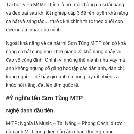
Tại học viện M4Me chính là nơi mà chàng ca sĩ tài năng
và đẹp trai sau khi tốt nghiệp cấp 3 để rèn luyện khả năng
ca hát và sáng tác… trước khi chính thức theo đuổi con
đường âm nhạc của mình.
Ngoài khả năng về ca hát thì Sơn Tùng M TP còn có khả
năng ca hát cũng như chơi piano và khả năng nhảy vũ
đạo vô cùng đỉnh. Chính vì những thế mạnh như vậy mà
anh không ngừng cố gắng học tập các đàn anh, đàn chị
trong nghề… để bây giờ anh đã trong tay rất nhiều ca
khúc nổi tiếng, đạt lên tầm quốc tế.
#Ý nghĩa tên Sơn Tùng MTP
Nghệ danh đầu tiên
M-TP: Nghĩa là Music – Tài Năng – Phong Cách, được
đàn anh Mr.J trong diễn đàn âm nhạc Underground