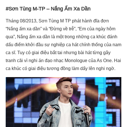
#Sơn Tùng M-TP – Nắng Ấm Xa Dần
Tháng 08/2013, Sơn Tùng M TP phát hành đĩa đơn
“Nắng ấm xa dần” và “Đừng về trễ”, “Em của ngày hôm
qua”, Nắng ấm xa dần là một trong những ca khúc đánh
dấu điểm khởi đầu sự nghiệp ca hát chính thống của nam
ca sĩ. Tuy có giai điệu bắt tai nhưng bài hát từng gây
tranh cãi vì nghi án đạo nhạc Monologue của As One. Hai
ca khúc có giai điệu tương đồng làm dấy lên nghi ngờ.