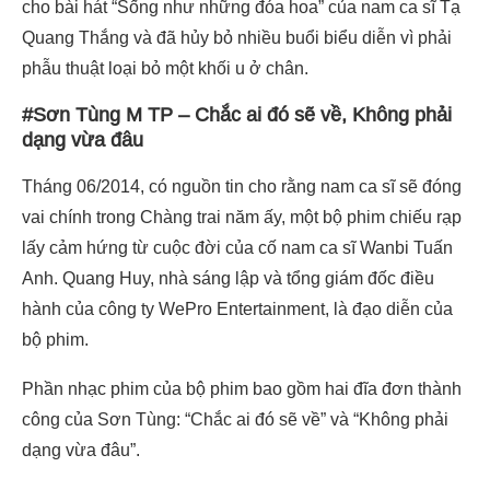
cho bài hát “Sống như những đóa hoa” của nam ca sĩ Tạ
Quang Thắng và đã hủy bỏ nhiều buổi biểu diễn vì phải
phẫu thuật loại bỏ một khối u ở chân.
#Sơn Tùng M TP – Chắc ai đó sẽ về, Không phải
dạng vừa đâu
Tháng 06/2014, có nguồn tin cho rằng nam ca sĩ sẽ đóng
vai chính trong Chàng trai năm ấy, một bộ phim chiếu rạp
lấy cảm hứng từ cuộc đời của cố nam ca sĩ Wanbi Tuấn
Anh. Quang Huy, nhà sáng lập và tổng giám đốc điều
hành của công ty WePro Entertainment, là đạo diễn của
bộ phim.
Phần nhạc phim của bộ phim bao gồm hai đĩa đơn thành
công của Sơn Tùng: “Chắc ai đó sẽ về” và “Không phải
dạng vừa đâu”.