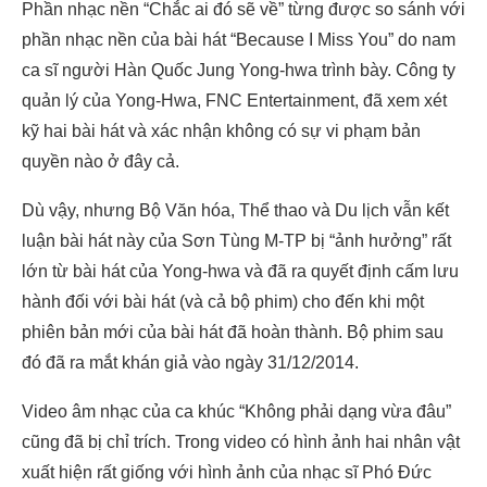
Phần nhạc nền “Chắc ai đó sẽ về” từng được so sánh với
phần nhạc nền của bài hát “Because I Miss You” do nam
ca sĩ người Hàn Quốc Jung Yong-hwa trình bày. Công ty
quản lý của Yong-Hwa, FNC Entertainment, đã xem xét
kỹ hai bài hát và xác nhận không có sự vi phạm bản
quyền nào ở đây cả.
Dù vậy, nhưng Bộ Văn hóa, Thể thao và Du lịch vẫn kết
luận bài hát này của Sơn Tùng M-TP bị “ảnh hưởng” rất
lớn từ bài hát của Yong-hwa và đã ra quyết định cấm lưu
hành đối với bài hát (và cả bộ phim) cho đến khi một
phiên bản mới của bài hát đã hoàn thành. Bộ phim sau
đó đã ra mắt khán giả vào ngày 31/12/2014.
Video âm nhạc của ca khúc “Không phải dạng vừa đâu”
cũng đã bị chỉ trích. Trong video có hình ảnh hai nhân vật
xuất hiện rất giống với hình ảnh của nhạc sĩ Phó Đức