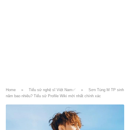
Home
»
Tiểu sử nghệ sĩ Việt Nam✅
»
Sơn Tùng M TP sinh
năm bao nhiêu? Tiểu sử Profile Wiki mới nhất chính xác