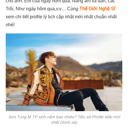
cho anh, Em của ngày hôm qua, Nắng ấm xa dần, Lạc
Trôi, Như ngày hôm qua,v.v… Cùng
Thế Giới Nghệ Sĩ
xem chi tiết profile lý lịch cập nhật mới nhất chuẩn nhất
nhé!
Sơn Tùng M TP sinh năm bao nhiêu? Tiểu sử Profile Wiki mới
nhất chính xác