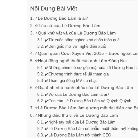
Nội Dung Bài Viết
⭐Lê Dương Bảo Lâm là ai?
⭐Tiểu sử của Lê Dương Bảo Lâm
⭐Quá khứ vất vả của Lê Dương Bảo Lâm
✔️Từ cuộc sống nghèo khó chốn thôn quê
✔️Đến giấc mơ với nghề diễn xuất
⭐Quán quân Cười Xuyên Việt 2015 – Bước ngoặt c
⭐Hoạt động nghệ thuật của anh Lâm Đồng Nai
✔️Những phim có sự góp mặt của Lê Dương Bảo L
✔️Chương trình thực tế đã tham gia
✔️Tham gia đóng MV ca nhạc
⭐Gia đình nhỏ hạnh phúc của Lê Dương Bảo Lâm
✔️Vợ của Lê Dương Bảo Lâm là ai?
✔️Con của Lê Dương Bảo Lâm và Quỳnh Quỳnh
⭐Lê Dương Bảo Lâm làm gương mặt đại diện cho Be
⭐Những điều thú vị về Lê Dương Bảo Lâm
✔️Nghề tay trái của Lê Dương Bảo Lâm
✔️Lê Dương Bảo Lâm có phẫu thuật thẩm mỹ khôn
✔️Lê Dương Bảo Lâm trở thành CEO