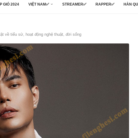
P GIÓ 2024
VIỆT NAM✅
STREAMER✅
RAPPER✅
HÀN Q
t về tiểu sử, hoạt động nghệ thuật, đời sống