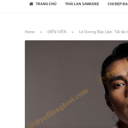
TRANG CHỦ
THÁI LAN SAWADEE
CHỊ ĐẸP ĐẠ
Home
»
DIỄN VIÊN
»
Lê Dương Bảo Lâm: Tất tần tậ