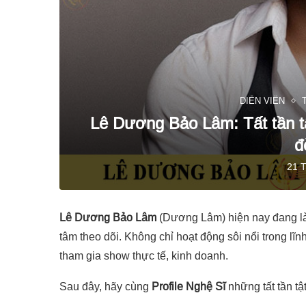
DIỄN VIÊN
Lê Dương Bảo Lâm: Tất tần tậ
đ
21 
Lê Dương Bảo Lâm
(Dương Lâm) hiện nay đang là
tâm theo dõi. Không chỉ hoạt động sôi nổi trong lĩn
tham gia show thực tế, kinh doanh.
Sau đây, hãy cùng
Profile Nghệ Sĩ
những tất tần tậ