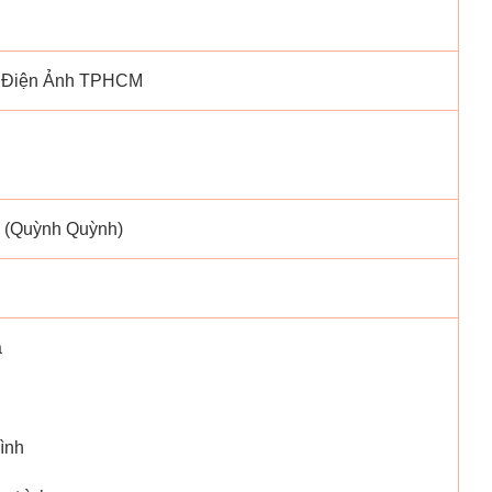
u Điện Ảnh TPHCM
 (Quỳnh Quỳnh)
a
hình