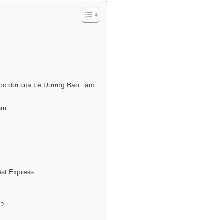
uộc đời của Lê Dương Bảo Lâm
âm
st Express
g?