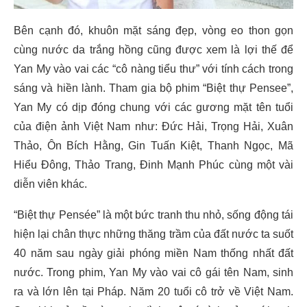
Bên cạnh đó, khuôn mặt sáng đẹp, vòng eo thon gọn
cùng nước da trắng hồng cũng được xem là lợi thế để
Yan My vào vai các “cô nàng tiểu thư” với tính cách trong
sáng và hiền lành. Tham gia bộ phim “Biệt thự Pensee”,
Yan My có dịp đóng chung với các gương mặt tên tuổi
của điện ảnh Việt Nam như: Đức Hải, Trọng Hải, Xuân
Thảo, Ôn Bích Hằng, Gin Tuấn Kiệt, Thanh Ngọc, Mã
Hiểu Đông, Thảo Trang, Đinh Mạnh Phúc cùng một vài
diễn viên khác.
“Biệt thự Pensée” là một bức tranh thu nhỏ, sống động tái
hiện lại chân thực những thăng trầm của đất nước ta suốt
40 năm sau ngày giải phóng miền Nam thống nhất đất
nước. Trong phim, Yan My vào vai cô gái tên Nam, sinh
ra và lớn lên tại Pháp. Năm 20 tuổi cô trở về Việt Nam.