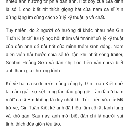
nhiều ảnh hướng từ phía đàn anh. Hot boy của Gia đình
là số 1 cho biết rất thích giọng hát của nam ca sĩ Xin
đừng lặng im cùng cách xử lý kỹ thuật lạ và chất.
Tuy nhiên, do 2 người có hướng đi khác nhau nên Gin
Tuấn Kiệt chỉ lưu ý học hỏi thêm vài “mánh” xử lý kỹ thuật
của đàn anh để bài hát của mình thêm sinh động. Nam
diễn viên hài hước chia sẻ tới tận khi phát sóng trailer,
Soobin Hoàng Sơn và đàn chị Tóc Tiên vẫn chưa biết
anh tham gia chương trình.
Kể về hai ca sĩ đi trước cùng công ty, Gin Tuấn Kiệt nhớ
lại cảm giác sợ sệt trong lần đầu gặp gỡ. Lần đầu “chạm
mặt” ca sĩ Em không là duy nhất khi Tóc Tiên vừa từ Mỹ
trở về, Gin Tuấn Kiệt kể anh đã hiểu lầm cô rất lạnh lùng
và khó gần. Sau này, anh mới biết đàn chị là người vui
tính, thích đùa giỡn tếu táo.