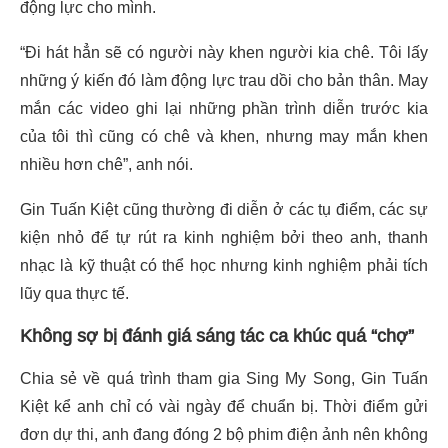
động lực cho mình.
“Đi hát hẳn sẽ có người này khen người kia chê. Tôi lấy
những ý kiến đó làm động lực trau dồi cho bản thân. May
mắn các video ghi lại những phần trình diễn trước kia
của tôi thì cũng có chê và khen, nhưng may mắn khen
nhiều hơn chê”, anh nói.
Gin Tuấn Kiệt cũng thường đi diễn ở các tụ điểm, các sự
kiện nhỏ để tự rút ra kinh nghiệm bởi theo anh, thanh
nhạc là kỹ thuật có thể học nhưng kinh nghiệm phải tích
lũy qua thực tế.
Không sợ bị đánh giá sáng tác ca khúc quá “chợ”
Chia sẻ về quá trình tham gia Sing My Song, Gin Tuấn
Kiệt kể anh chỉ có vài ngày để chuẩn bị. Thời điểm gửi
đơn dự thi, anh đang đóng 2 bộ phim điện ảnh nên không